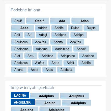
Podobne imiona
Adulf
Odolf
Ado
Adon
Addo
Addon
Adolfs
Dulpė
Dulpis
Aalf
Alf
Adoljf
Adolpho
Adolph
Adulphus
Adolfas
Adolfo
Adolfos
Adolphina
Adolfine
Aadolfiina
Aadolf
Alef
Aatu
Adolfina
Adolphine
Adolphe
Adolphus
Alefke
Aatto
Adolf
Adolfa
Alfiina
Aado
Aadu
Adolpha
Imię w innych językach
ŁACINA
Adolphus
Adulphus
ANGIELSKI
Adolph
Adolphus
Adolpha
Adolphina