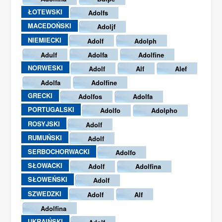
ŁOTEWSKI
Adolfs
MACEDOŃSKI
Adoljf
NIEMIECKI
Adolf
Adolph
Adulf
Adolfa
Adolfine
NORWESKI
Adolf
Alf
Alef
Adolfa
Adolfine
GRECKI
Adolfos
Adolfa
PORTUGALSKI
Adolfo
Adolpho
ROSYJSKI
Adolf
RUMUŃSKI
Adolf
SERBOCHORWACKI
Adolfo
SŁOWACKI
Adolf
Adolfina
SŁOWEŃSKI
Adolf
SZWEDZKI
Adolf
Alf
Adolfina
UKRAIŃSKI