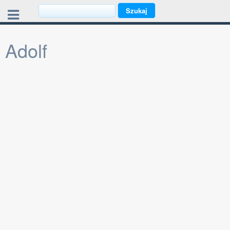
Adolf