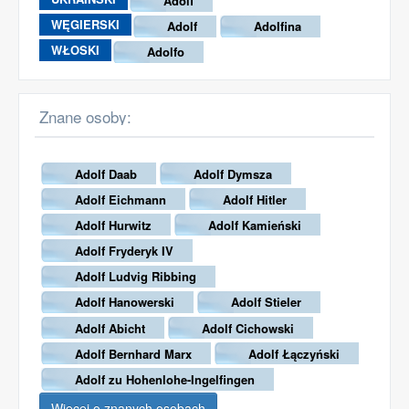
Adolf
WĘGIERSKI
Adolf
Adolfina
WŁOSKI
Adolfo
Znane osoby:
Adolf Daab
Adolf Dymsza
Adolf Eichmann
Adolf Hitler
Adolf Hurwitz
Adolf Kamieński
Adolf Fryderyk IV
Adolf Ludvig Ribbing
Adolf Hanowerski
Adolf Stieler
Adolf Abicht
Adolf Cichowski
Adolf Bernhard Marx
Adolf Łączyński
Adolf zu Hohenlohe-Ingelfingen
Więcej o znanych osobach