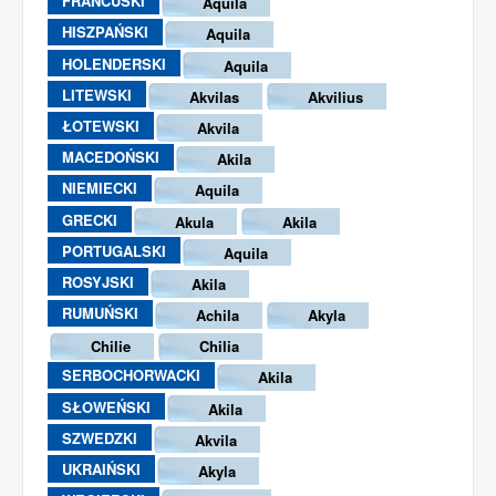
FRANCUSKI
Aquila
HISZPAŃSKI
Aquila
HOLENDERSKI
Aquila
LITEWSKI
Akvilas
Akvilius
ŁOTEWSKI
Akvila
MACEDOŃSKI
Akila
NIEMIECKI
Aquila
GRECKI
Akula
Akila
PORTUGALSKI
Aquila
ROSYJSKI
Akila
RUMUŃSKI
Achila
Akyla
Chilie
Chilia
SERBOCHORWACKI
Akila
SŁOWEŃSKI
Akila
SZWEDZKI
Akvila
UKRAIŃSKI
Akyla