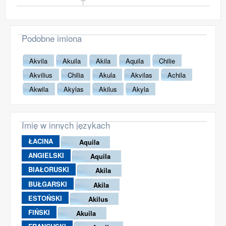
Podobne imiona
Akvila
Akuila
Akila
Aquila
Chilie
Akvilius
Chilia
Akula
Akvilas
Achila
Akwila
Akylas
Akilus
Akyla
Imię w innych językach
ŁACINA
Aquila
ANGIELSKI
Aquila
BIAŁORUSKI
Akila
BUŁGARSKI
Akila
ESTOŃSKI
Akilus
FIŃSKI
Akuila