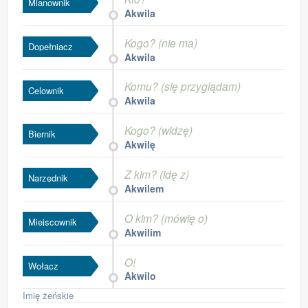
Mianownik
Akwila
Kogo? (nie ma)
Dopełniacz
Akwila
Komu? (się przyglądam)
Celownik
Akwila
Kogo? (widzę)
Biernik
Akwilę
Z kim? (idę z)
Narzędnik
Akwilem
O kim? (mówię o)
Miejscownik
Akwilim
O!
Wołacz
Akwilo
Imię żeńskie