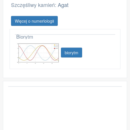
Szczęśliwy kamień:
Agat
Więcej o numerlologii
Biorytm
biorytm