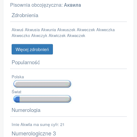
Pisownia obcojęzyczna: Аквила
Zdrobnienia
Akwuś Akwusia Akwunia Akwuszek Akweczek Akweczka
Akweczko Akwczyk Akwiczek Akwaczek
Więcej zdrobnień
Popularność
Polska
Świat
Numerologia
Imie Akwila ma sumę cyfr: 21
Numerologiczne 3