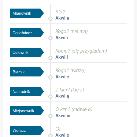
Kto?
Mianownik
Akwila
Kogo? (nie ma)
Dopełniacz
Akwili
Komu? (się przyglądam)
Celownik
Akwili
Kogo? (widzę)
Biernik
Akwilę
Z kim? (idę z)
Narzędnik
Akwilą
O kim? (mówię o)
Miejscownik
Akwilie
O!
Wołacz
Akwilo