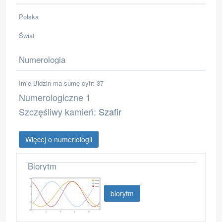
Polska
Świat
Numerologia
Imie Bidzin ma sumę cyfr: 37
Numerologiczne 1
Szczęśliwy kamień:
Szafir
Więcej o numerlologii
Biorytm
biorytm