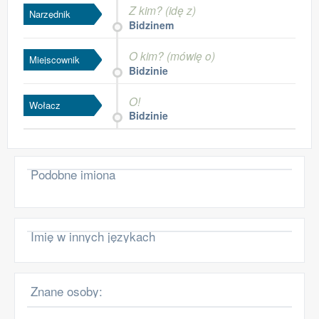
Z kim? (idę z)
Narzędnik
Bidzinem
O kim? (mówię o)
Miejscownik
Bidzinie
O!
Wołacz
Bidzinie
Podobne imiona
Imię w innych językach
Znane osoby: