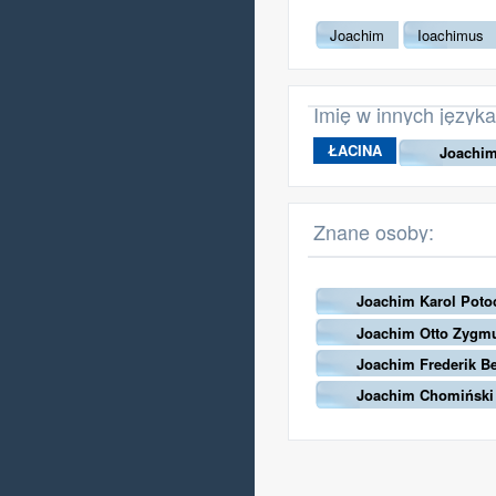
Joachim
Ioachimus
Imię w innych język
ŁACINA
Joachi
Znane osoby:
Joachim Karol Poto
Joachim Otto Zygmu
Joachim Frederik Be
Joachim Chomiński