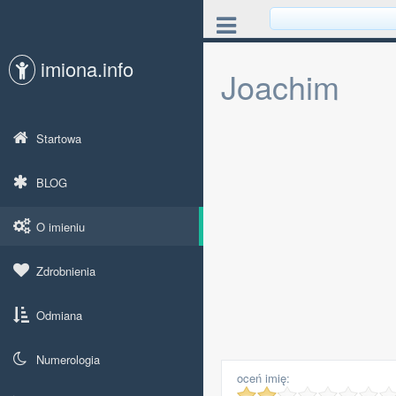
imiona.info
Joachim
Startowa
BLOG
O imieniu
Zdrobnienia
Odmiana
Numerologia
oceń imię: