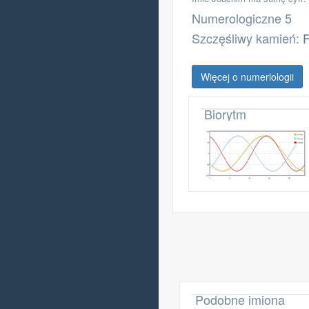
Numerologiczne 5
Szczęśliwy kamień:
F
Więcej o numerlologii
Biorytm
Podobne imiona