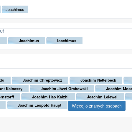
Joachimus
ach
m
Joachimus
Ioachimus
cki
Joachim Chreptowicz
Joachim Nettelbeck
nt Kalnassy
Joachim Józef Grabowski
Joachim Mosz
rnstorff
Joachim Hao Kaizhi
Joachim Lelewel
Joachim Leopold Haupt
Więcej o znanych osobach