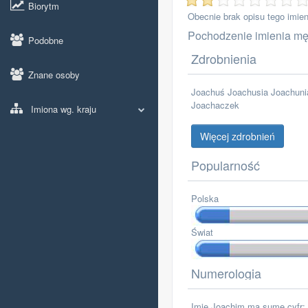
Biorytm
Obecnie brak opisu tego imien
Pochodzenie imienia mę
Podobne
Zdrobnienia
Znane osoby
Joachuś Joachusia Joachun
Joachaczek
Imiona wg. kraju
Więcej zdrobnień
Popularność
Polska
Świat
Numerologia
Imie Joachim ma sumę cyfr: