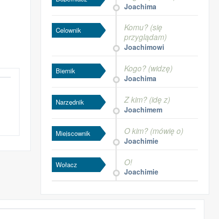
Joachima
Komu? (się
Celownik
przyglądam)
Joachimowi
Kogo? (widzę)
Biernik
Joachima
Z kim? (idę z)
Narzędnik
Joachimem
O kim? (mówię o)
Miejscownik
Joachimie
O!
Wołacz
Joachimie