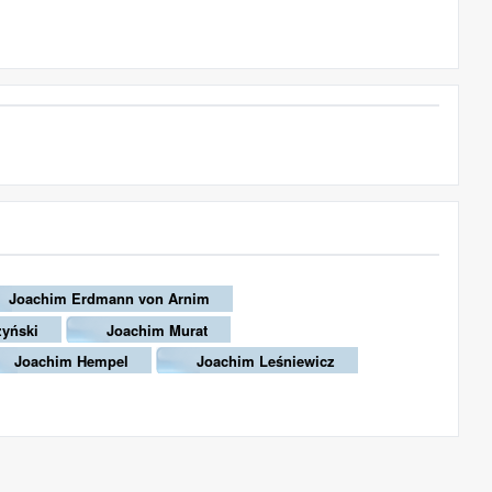
Joachim Erdmann von Arnim
yński
Joachim Murat
Joachim Hempel
Joachim Leśniewicz