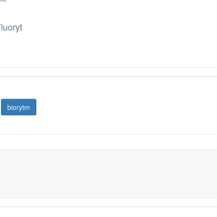
luoryt
biorytm