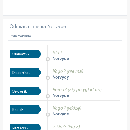
Odmiana imienia Norvyde
Imię żeńskie
Kto?
Mianownik
Norvyde
Kogo? (nie ma)
Dopełniacz
Norvydy
Komu? (się przyglądam)
Celownik
Norvyde
Kogo? (widzę)
Biernik
Norvyde
Z kim? (idę z)
Narzędnik