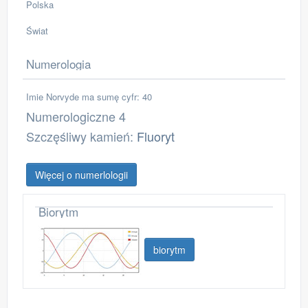
Polska
Świat
Numerologia
Imie Norvyde ma sumę cyfr: 40
Numerologiczne 4
Szczęśliwy kamień:
Fluoryt
Więcej o numerlologii
Biorytm
biorytm