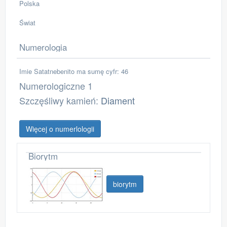
Polska
Świat
Numerologia
Imie Satatnebenito ma sumę cyfr: 46
Numerologiczne 1
Szczęśliwy kamień:
Diament
Więcej o numerlologii
Biorytm
biorytm