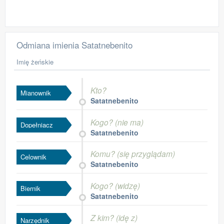
Odmiana imienia Satatnebenito
Imię żeńskie
Kto?
Mianownik
Satatnebenito
Kogo? (nie ma)
Dopełniacz
Satatnebenito
Komu? (się przyglądam)
Celownik
Satatnebenito
Kogo? (widzę)
Biernik
Satatnebenito
Z kim? (idę z)
Narzędnik