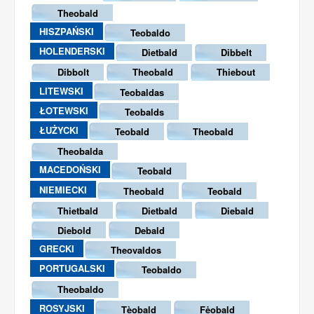
Theobald
HISZPAŃSKI
Teobaldo
HOLENDERSKI
Dietbald
Dibbelt
Dibbolt
Theobald
Thiebout
LITEWSKI
Teobaldas
ŁOTEWSKI
Teobalds
ŁUŻYCKI
Teobald
Theobald
Theobalda
MACEDOŃSKI
Teobald
NIEMIECKI
Theobald
Teobald
Thietbald
Dietbald
Diebald
Diebold
Debald
GRECKI
Theovaldos
PORTUGALSKI
Teobaldo
Theobaldo
ROSYJSKI
Tèobald
Fėobald