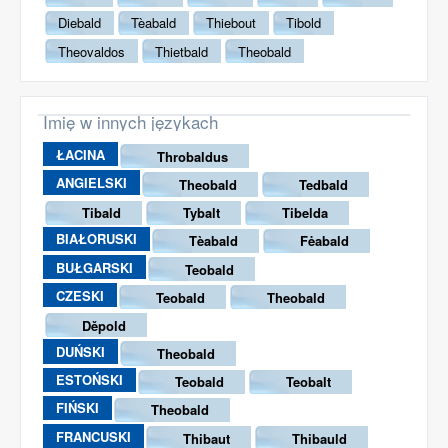
Diebald
Tèabald
Thiebout
Tibold
Theovaldos
Thietbald
Theobald
Imię w innych językach
ŁACINA
Throbaldus
ANGIELSKI
Theobald
Tedbald
Tibald
Tybalt
Tibelda
BIAŁORUSKI
Tèabald
Fėabald
BUŁGARSKI
Teobald
CZESKI
Teobald
Theobald
Děpold
DUŃSKI
Theobald
ESTOŃSKI
Teobald
Teobalt
FIŃSKI
Theobald
FRANCUSKI
Thibaut
Thibauld