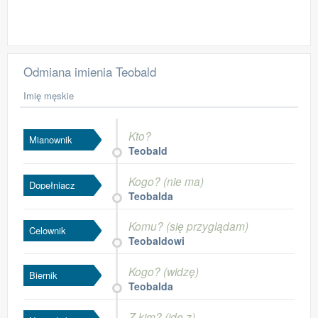
Odmiana imienia Teobald
Imię męskie
Kto?
Mianownik
Teobald
Kogo? (nie ma)
Dopełniacz
Teobalda
Komu? (się przyglądam)
Celownik
Teobaldowi
Kogo? (widzę)
Biernik
Teobalda
Z kim? (idę z)