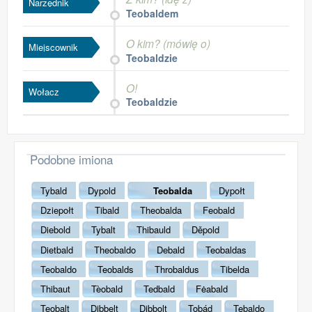
Narzędnik
Teobaldem
O kim? (mówię o)
Miejscownik
Teobaldzie
O!
Wołacz
Teobaldzie
Podobne imiona
Tybald
Dypold
Teobalda
Dypołt
Dziepołt
Tibald
Theobalda
Feobald
Diebold
Tybalt
Thibauld
Děpold
Dietbald
Theobaldo
Debald
Teobaldas
Teobaldo
Teobalds
Throbaldus
Tibelda
Thibaut
Tèobald
Tedbald
Fėabald
Teobalt
Dibbelt
Dibbolt
Tobád
Tebaldo