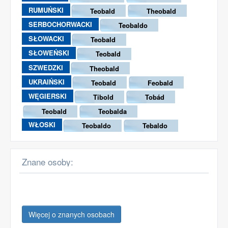
RUMUŃSKI
Teobald
Theobald
SERBOCHORWACKI
Teobaldo
SŁOWACKI
Teobald
SŁOWEŃSKI
Teobald
SZWEDZKI
Theobald
UKRAIŃSKI
Teobald
Feobald
WĘGIERSKI
Tibold
Tobád
Teobald
Teobalda
WŁOSKI
Teobaldo
Tebaldo
Znane osoby:
Więcej o znanych osobach