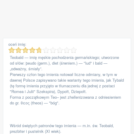
oceń imię:
Teobald — imię męskie pochodzenia germańskiego; utworzone
od słów: þeudo (germ.), diet (śrwniem.) — "lud" i bald —
„odważny, śmiały”.
Pierwszy człon tego imienia notował liczne odmiany, w tym w
dawnej Polsce zapisywano takie warianty tego imienia, jak Tybald
(tę formę imienia przyjęto w tłumaczeniu dla jednej z postaci
"Romea i Julii" Szekspira), Dypołt, Dziepołt.
Forma z początkowym Teo– jest zhellenizowana z odniesieniem
do gr. θεος (theos) — "bóg".
Wśród świętych patronów tego imienia — m.in. św. Teobald,
prezbiter i pustelnik (XI wiek).