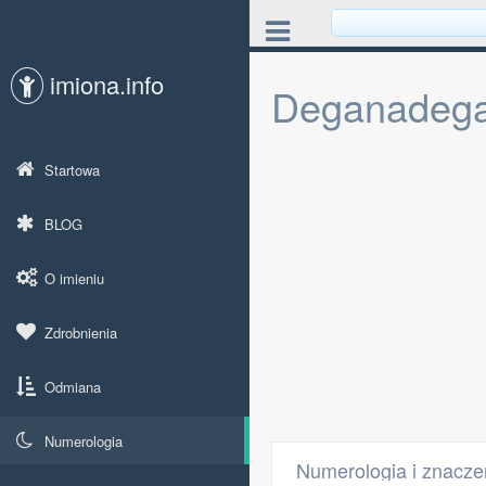
imiona.info
Deganadega
Startowa
BLOG
O imieniu
Zdrobnienia
Odmiana
Numerologia
Numerologia i znacze