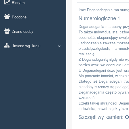
Biorytm
Imie Deganadegania ma sumę 
Podobne
Numerologiczne 1
Deganadegania ma cechy przyw
Znane osoby
To także indywidualista, czło
obecność, eksponujący swoje
Jednocześnie zawsze mozesz
Imiona wg. kraju
przedsięwzięciach, ma mnóst
realizację.
Z Deganadeganią nigdy nie w
bardzo wrażliwe odczucia i em
U Deganadegani dużo jest wraż
Ma poczucie inności, wieczni
Dlatego też Deganadegani trud
niezdobyte rzeczy są pociąga
Deganadegania często bywa w 
wzruszeń.
Dzięki takiej skrajności Dega
człowieka, nawet najskrytsze 
Szczęśliwy kamień:
O