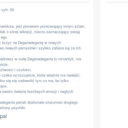
cyfr: 55
ódcze, jest pionierem przecierający innym szlaki.
wiek o silnej wibracji, mocno zaznaczający swoją
 ego.
 liczyć na Deganadeganię w nowych
wo nowych pomysłów i szybko zabiera się za ich
padniesz w nudę.Deganadegania to romantyk, ma
ocje.
liwości i czułości.
e czeka na szczęście, które właśnie ma nadejść.
no się się zadowolić tym co ma, bo tylko
jące.
swoim świecie burzliwych emocji i nagłych
nadegania potrafi doskonale zrozumieć drugiego
strony psychiki.
pal