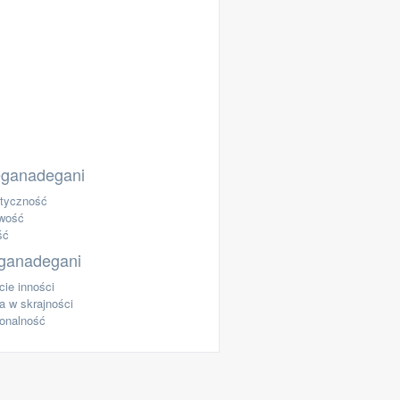
eganadegani
tyczność
iwość
ść
ganadegani
cie inności
a w skrajności
onalność