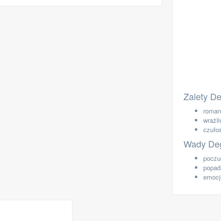
Zalety D
roman
wrażl
czuło
Wady De
poczu
popad
emocj