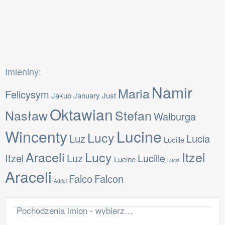
Imieniny:
Namir
Maria
Felicysym
Jakub
January
Just
Oktawian
Nasław
Stefan
Walburga
Wincenty
Lucine
Lucy
Luz
Lucia
Lucille
Araceli
Lucy
Itzel
Itzel
Luz
Lucille
Lucine
Lucia
Araceli
Falco
Falcon
Adriel
Pochodzenia imion - wybierz region