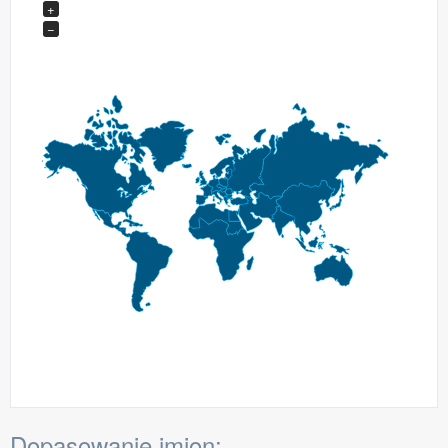
+
−
Dopasowanie imion: