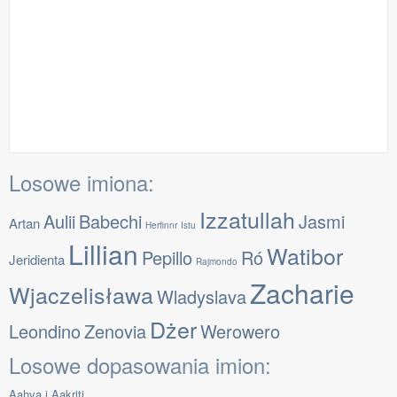
Losowe imiona:
Izzatullah
Aulii
Babechi
Jasmi
Artan
Herfinnr
Istu
Lillian
Watibor
Pepillo
Ró
Jeridienta
Rajmondo
Zacharie
Wjaczelisława
Wladyslava
Dżer
Leondino
Zenovia
Werowero
Losowe dopasowania imion:
Aahva i Aakriti