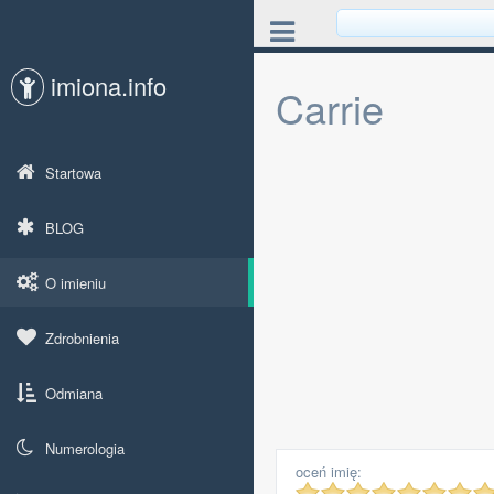
imiona.info
Carrie
Startowa
BLOG
O imieniu
Zdrobnienia
Odmiana
Numerologia
oceń imię: