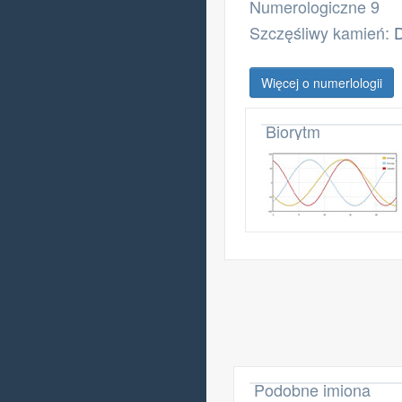
Numerologiczne 9
Szczęśliwy kamień:
Więcej o numerlologii
Biorytm
Podobne imiona