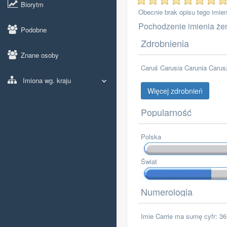
Biorytm
Obecnie brak opisu tego imien
Pochodzenie imienia żeń
Podobne
Zdrobnienia
Znane osoby
Caruś Carusia Carunia Caru
Imiona wg. kraju
Więcej zdrobnień
Popularność
Polska
Świat
Numerologia
Imie Carrie ma sumę cyfr: 36