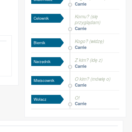
Carrie
Komu? (się
Celownik
przyglądam)
Carrie
Kogo? (widzę)
Biernik
Carrie
Z kim? (idę z)
Narzędnik
Carrie
O kim? (mówię o)
Miejscownik
Carrie
O!
Wołacz
Carrie