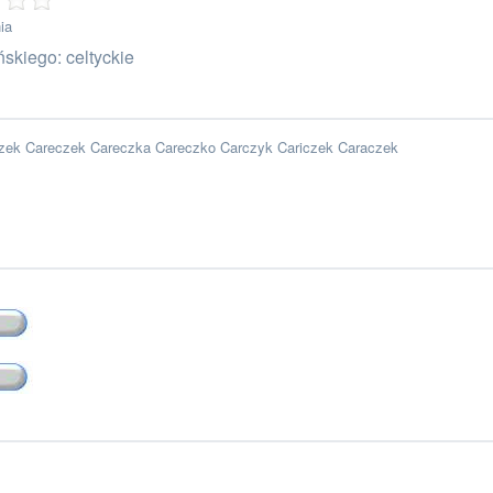
ia
skiego: celtyckie
szek Careczek Careczka Careczko Carczyk Cariczek Caraczek