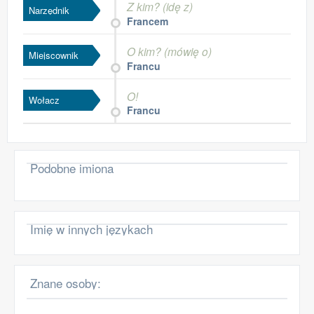
Z kim? (idę z)
Narzędnik
Francem
O kim? (mówię o)
Miejscownik
Francu
O!
Wołacz
Francu
Podobne imiona
Imię w innych językach
Znane osoby: