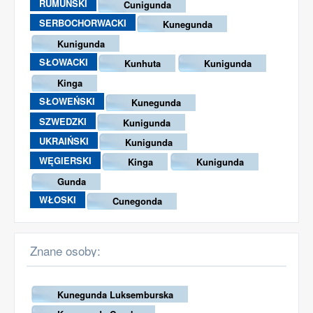
RUMUŃSKI
Cunigunda
SERBOCHORWACKI
Kunegunda
Kunigunda
SŁOWACKI
Kunhuta
Kunigunda
Kinga
SŁOWEŃSKI
Kunegunda
SZWEDZKI
Kunigunda
UKRAIŃSKI
Kunigunda
WĘGIERSKI
Kinga
Kunigunda
Gunda
WŁOSKI
Cunegonda
Znane osoby:
Kunegunda Luksemburska