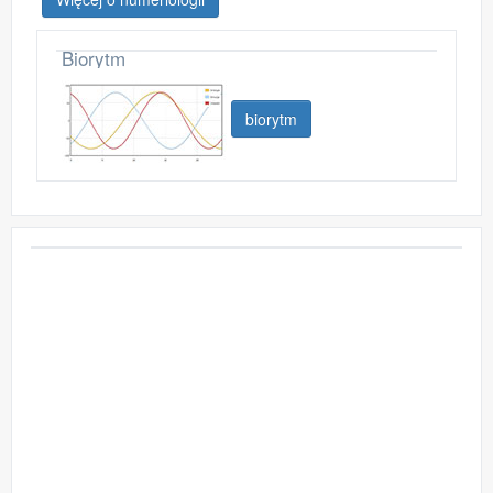
Biorytm
biorytm