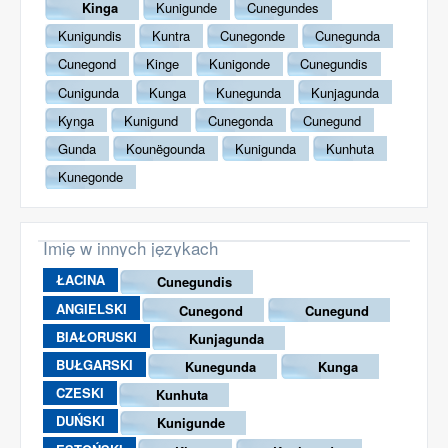
Kinga
Kunigunde
Cunegundes
Kunigundis
Kuntra
Cunegonde
Cunegunda
Cunegond
Kinge
Kunigonde
Cunegundis
Cunigunda
Kunga
Kunegunda
Kunjagunda
Kynga
Kunigund
Cunegonda
Cunegund
Gunda
Kounëgounda
Kunigunda
Kunhuta
Kunegonde
Imię w innych językach
ŁACINA
Cunegundis
ANGIELSKI
Cunegond
Cunegund
BIAŁORUSKI
Kunjagunda
BUŁGARSKI
Kunegunda
Kunga
CZESKI
Kunhuta
DUŃSKI
Kunigunde