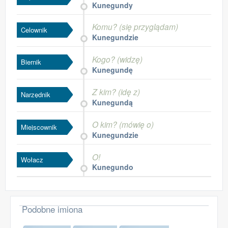
Kunegundy
Komu? (się przyglądam)
Celownik
Kunegundzie
Kogo? (widzę)
Biernik
Kunegundę
Z kim? (idę z)
Narzędnik
Kunegundą
O kim? (mówię o)
Miejscownik
Kunegundzie
O!
Wołacz
Kunegundo
Podobne imiona