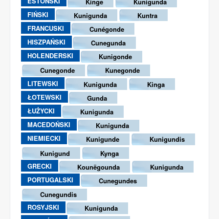
ESTOŃSKI
Kinge
Kunigunda
FIŃSKI
Kunigunda
Kuntra
FRANCUSKI
Cunégonde
HISZPAŃSKI
Cunegunda
HOLENDERSKI
Kunigonde
Cunegonde
Kunegonde
LITEWSKI
Kunigunda
Kinga
ŁOTEWSKI
Gunda
ŁUŻYCKI
Kunigunda
MACEDOŃSKI
Kunigunda
NIEMIECKI
Kunigunde
Kunigundis
Kunigund
Kynga
GRECKI
Kounëgounda
Kunigunda
PORTUGALSKI
Cunegundes
Cunegundis
ROSYJSKI
Kunigunda