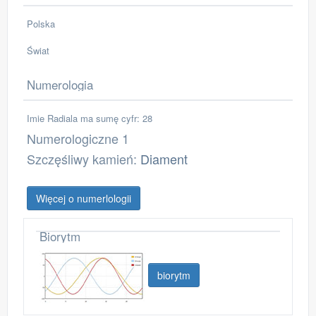
Polska
Świat
Numerologia
Imie Radiala ma sumę cyfr: 28
Numerologiczne 1
Szczęśliwy kamień:
Diament
Więcej o numerlologii
Biorytm
biorytm