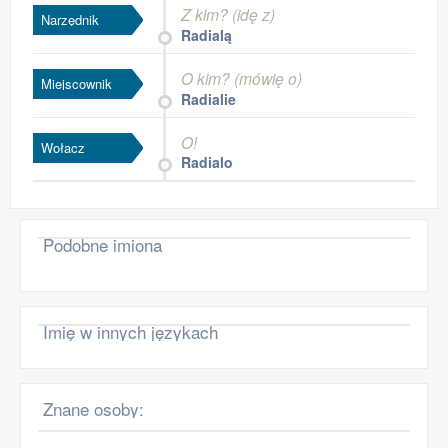
Z kim? (idę z)
Narzędnik
Radialą
O kim? (mówię o)
Miejscownik
Radialie
O!
Wołacz
Radialo
Podobne imiona
Imię w innych językach
Znane osoby: