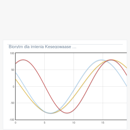
Biorytm dla imienia Kesegowaase na 24 h
100
50
0