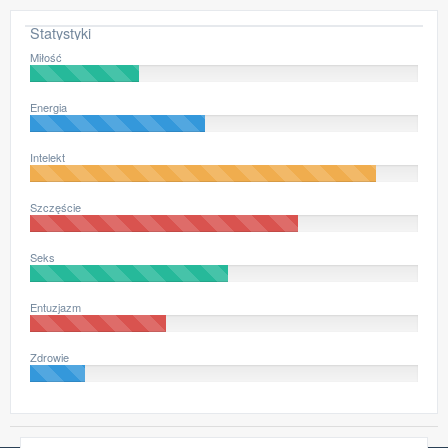
-50
-100
0
5
10
15
Statystyki
Miłość
Energia
Intelekt
Szczęście