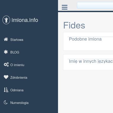
imiona.info
Fides
Podobne imiona
Startowa
BLOG
Imię w innych języka
O imieniu
Zdrobnienia
Odmiana
Numerologia